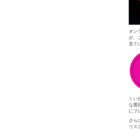
オン
が、
見て
くい
な選
にプ
さら
リス