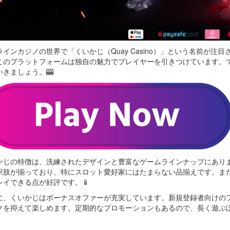
ラインカジノの世界で「くいかじ（Quay Casino）」という名前が
このプラットフォームは独自の魅力でプレイヤーを引きつけています。
いきましょう。🎰
かじの特徴は、洗練されたデザインと豊富なゲームラインナップにあり
択肢が揃っており、特にスロット愛好家にはたまらない品揃えです。ま
レイできる点が好評です。📱
に、くいかじはボーナスオファーが充実しています。新規登録者向けの
クを抑えて楽しめます。定期的なプロモーションもあるので、長く遊ぶほ