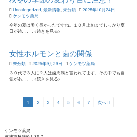
Uncategorized
,
最新情報
,
未分類
2025年10月24日
ケンモツ薬局
今年の夏は暑く長かったですね。１０月上旬までしっかり夏
日が続. . . . . <続きを見る>
女性ホルモンと歯の関係
未分類
2025年9月29日
ケンモツ薬局
３０代で３人に２人は歯周病と言われてます。その中でも自
覚があ. . . . . <続きを見る>
1
2
3
4
5
6
7
次へ
ケンモツ薬局
君津市外箕輪1-36-7