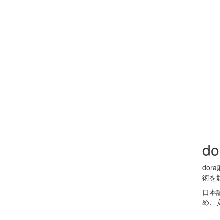
d
do
術を
日本
め、