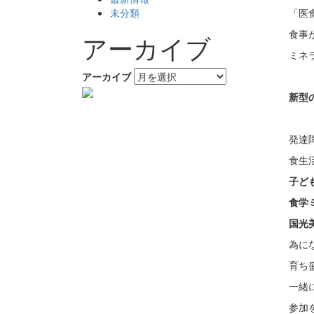
未分類
「医
食事
アーカイブ
ミネ
アーカイブ
新型
発達
食生
子ど
食学
国光
為に
育ち
一緒
参加