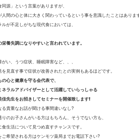
食同源」という言葉がありますが、
が人間の心と体に大きく関わっているという事を意識したことはありま
ラルが不足しがちな現代食においては、
の栄養失調になりやすいと言われています。
障がい、うつ症状、睡眠障害など、、、
活を見直す事で症状が改善されたとの実例もあるほどです。
もの心と健康を守る会代表で、
ミネラルアドバイザーとして活躍していらっしゃる
美佳先生をお招きしてセミナーを開催致します❗️
なる貴重なお話が聞ける事間違いなし?
盛りのお子さんがいる方はもちろん、そうでない方も、
に食生活について見つめ直すチャンスです。
をご希望される方はケンモツ薬局までお電話下さい?