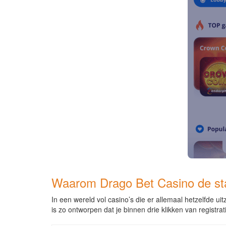
Waarom Drago Bet Casino de st
In een wereld vol casino’s die er allemaal hetzelfde ui
is zo ontworpen dat je binnen drie klikken van registra