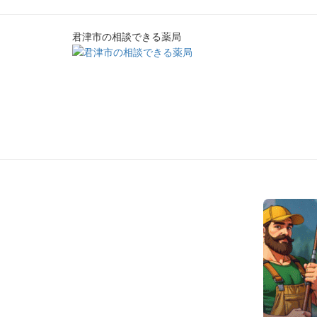
君津市の相談できる薬局