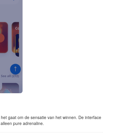
l; het gaat om de sensatie van het winnen. De interface
 alleen pure adrenaline.