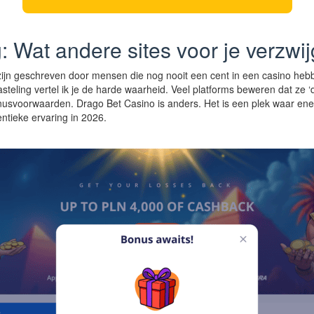
 Wat andere sites voor je verzwi
, zijn geschreven door mensen die nog nooit een cent in een casino he
teling vertel ik je de harde waarheid. Veel platforms beweren dat ze ‘d
bonusvoorwaarden. Drago Bet Casino is anders. Het is een plek waar en
entieke ervaring in 2026.