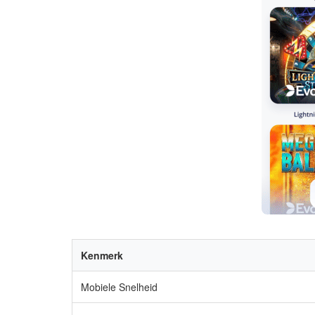
Kenmerk
Mobiele Snelheid