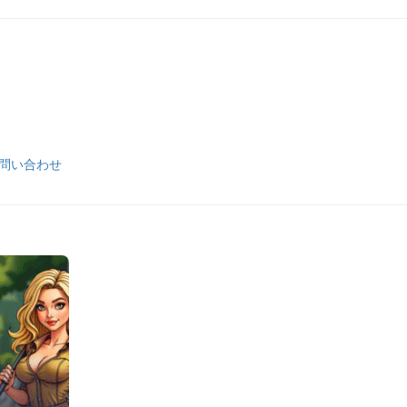
問い合わせ