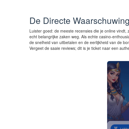
De Directe Waarschuwing:
Luister goed: de meeste recensies die je online vindt
echt belangrijke zaken weg. Als echte casino-enthousias
de snelheid van uitbetalen en de eerlijkheid van de 
Vergeet de saaie reviews; dit is je ticket naar een auth