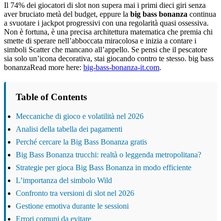
Il 74% dei giocatori di slot non supera mai i primi dieci giri senza
aver bruciato metà del budget, eppure la
big bass bonanza
continua
a svuotare i jackpot progressivi con una regolarità quasi ossessiva.
Non è fortuna, è una precisa architettura matematica che premia chi
smette di sperare nell’abboccata miracolosa e inizia a contare i
simboli Scatter che mancano all’appello. Se pensi che il pescatore
sia solo un’icona decorativa, stai giocando contro te stesso. big bass
bonanzaRead more here:
big-bass-bonanza-it.com
.
Table of Contents
Meccaniche di gioco e volatilità nel 2026
Analisi della tabella dei pagamenti
Perché cercare la Big Bass Bonanza gratis
Big Bass Bonanza trucchi: realtà o leggenda metropolitana?
Strategie per gioca Big Bass Bonanza in modo efficiente
L’importanza del simbolo Wild
Confronto tra versioni di slot nel 2026
Gestione emotiva durante le sessioni
Errori comuni da evitare